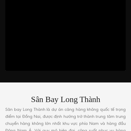
Sân Bay Long Thành
Sân bay Long Thành là dự án cảng hàng không quốc tế trọng
điểm tại Đồng Nai, được định hướng trở thành trung tâm trung
chuyển hàng không lớn nhất khu vực phía Nam và hàng đầu
Đông Nam Á. Với quy mô hiện đại, công suất phục vụ hàng