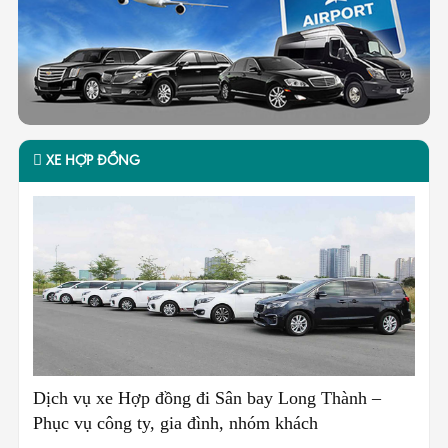
Xe Tiện Chuyến Sân Bay Long Thành – Đi Ngay, Giá Rẻ, Không
TAXI
Chờ Đợi
ADMIN @ 22:02 - 18/04/2026
 đồng đi Sân bay Long Thành –
Taxi Sân Bay Lon
, gia đình, nhóm khách
Phục Vụ Liên Tụ