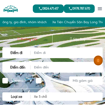
0824.471.417
0978.787.670
ng ty, gia đình, nhóm khách
Xe Tiện Chuyến Sân Bay Long Thành 
Đường Dài
Sân Bay
Điểm đi
Điểm đến
Hai chiều
Hoá đơn
Loại xe