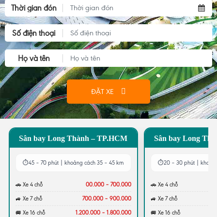
Thời gian đón
Số điện thoại
Họ và tên
ĐẶT XE
Sân bay Long Thành – TP.HCM
Sân bay Long Thà
⏱
45 – 70 phút | khoảng cách 35 – 45 km
⏱
20 – 30 phút | khoản
🚗 Xe 4 chỗ
00.000 – 700.000
🚗 Xe 4 chỗ
🚙 Xe 7 chỗ
700.000 – 900.000
🚙 Xe 7 chỗ
🚐 Xe 16 chỗ
1.200.000 – 1.800.000
🚐 Xe 16 chỗ
8