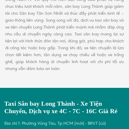
chục triệu lượt khách mỗi năm, sân bay Long Thành giúp giảm
tải cho Sân bay Tân Sơn Nhất và thúc đẩy phát triển kinh tế –
giao thông liên vùng. Song song với đó, dịch vụ taxi sân bay và
xe tiện chuyến Long Thành phát triển mạnh mẽ nhằm đáp ứng
nhu cầu di chuyển ngày càng cao. Taxi sân bay mang lại sự
tiện lợi với hình thức đón tận nơi, đúng giờ, phù hợp cho khách
đi công tác hoặc bay gấp. Trong khi đó, xe tiện chuyến là lựa
chọn tiết kiệm hơn, tận dụng xe chạy chiều về hoặc xe trống
ghế, giúp khách hàng di chuyển linh hoạt với chi phí tối ưu
nhưng vẫn đảm bảo an toàn
Taxi Sân bay Long Thành - Xe Tiện
Chuyến, Dịch vụ xe 4C - 7C - 16C Giá Rẻ
Địa chỉ 1: Phường Vũng Tàu, Tp.HCM (mới) - BRVT (cũ)