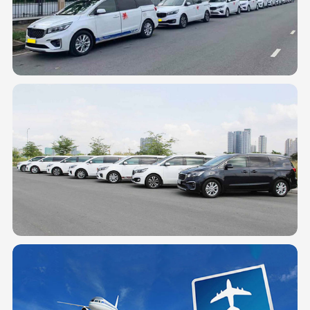
Xe tiện chuyến Sân bay Long Thành – Mũi Né (Phan Thiết) – Đặt
xe Giá rẻ
Xe tiện chuyến Sân bay Long Thành – Mũi Né (Phan Thiết) là lựa chọn phù hợp
cho khách hàng cần di chuyển đường dài một cách nhanh chóng, tiện lợi và tiết
kiệm. Với khả năng có xe mỗi ngày, đón tận nơi và không cần chờ đợi, đây là
giải pháp tối ưu cho mọi hành trình giữa khu vực biển Bình Thuận và sân bay
Long Thành.
ADMIN @ 22:02 - 18/04/2026
Dịch vụ xe Hợp đồng đi Sân bay Long Thành – Phục vụ công ty, gia
đình, nhóm khách
ADMIN @ 22:02 - 18/04/2026