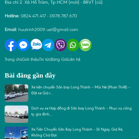
Địa chỉ 2: Xã Hồ Tràm, Tp.HCM (mới) - BRVT (cũ)
Hotline:
0824.471.417
-
0978.787.670
Email:
huutrinh2009.uel@gmail.com
Trang chủ
Giới thiệu
Tin tức
Bảng Giá
Liên hệ
Bài đăng gần đây
Xe tiện chuyến Sân bay Long Thành – Mũi Né (Phan Thiết) –
Đặt xe Giá r...
Dịch vụ xe Hợp đồng đi Sân bay Long Thành – Phục vụ công
ty, gia đình,...
Xe Tiện Chuyến Sân Bay Long Thành – Đi Ngay, Giá Rẻ,
Không Chờ Đợi