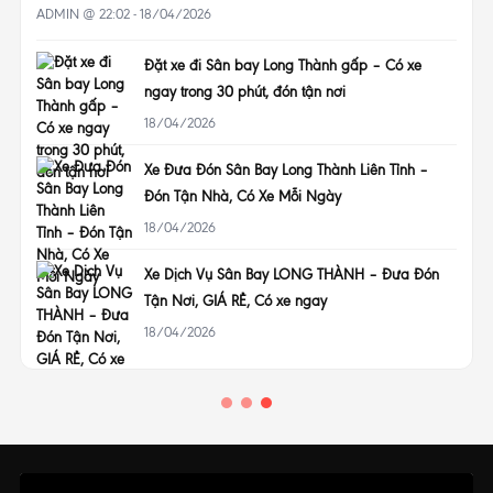
04/2026
ADMIN @ 07:00 - 21/11/
t xe đi Sân bay Long Thành gấp – Có xe
Số ĐT
y trong 30 phút, đón tận nơi
Rẻ, P
/04/2026
11/11/
 Đưa Đón Sân Bay Long Thành Liên Tỉnh –
Taxi 
n Tận Nhà, Có Xe Mỗi Ngày
Rẻ, Đ
/04/2026
08/11
 Dịch Vụ Sân Bay LONG THÀNH – Đưa Đón
Số Ta
 Nơi, GIÁ RẺ, Có xe ngay
Đón K
/04/2026
07/11