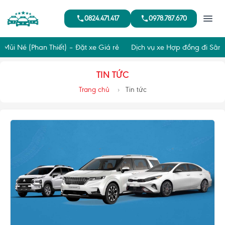
0824.471.417
0978.787.670
 (Phan Thiết) – Đặt xe Giá rẻ
Dịch vụ xe Hợp đồng đi Sân bay Lo
TIN TỨC
Trang chủ
Tin tức