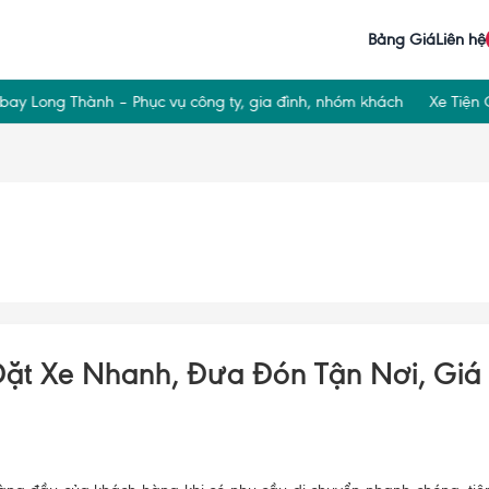
Bảng Giá
Liên hệ
Long Thành – Phục vụ công ty, gia đình, nhóm khách
Xe Tiện Chuy
Đặt Xe Nhanh, Đưa Đón Tận Nơi, Giá