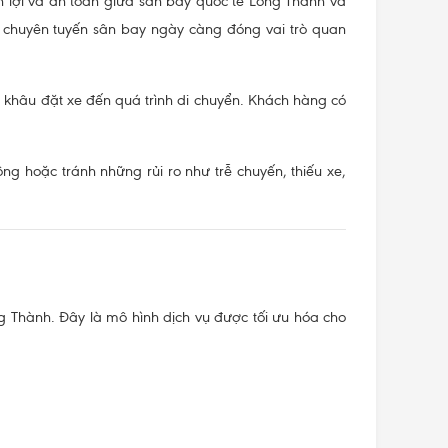
 lợi và an toàn giữa sân bay quốc tế Long Thành và
xi chuyên tuyến sân bay ngày càng đóng vai trò quan
 khâu đặt xe đến quá trình di chuyển. Khách hàng có
g hoặc tránh những rủi ro như trễ chuyến, thiếu xe,
g Thành. Đây là mô hình dịch vụ được tối ưu hóa cho