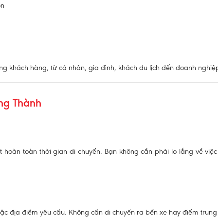
ón
g khách hàng, từ cá nhân, gia đình, khách du lịch đến doanh nghiệp
ong Thành
oàn toàn thời gian di chuyển. Bạn không cần phải lo lắng về việc c
ặc địa điểm yêu cầu. Không cần di chuyển ra bến xe hay điểm trung c