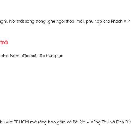
hi. Nội thất sang trọng, ghế ngồi thoải mái, phù hợp cho khách VIP 
trả
hía Nam, đặc biệt tập trung tại:
khu vực TP.HCM mở rộng bao gồm cả Bà Rịa – Vũng Tàu và Bình Dươn