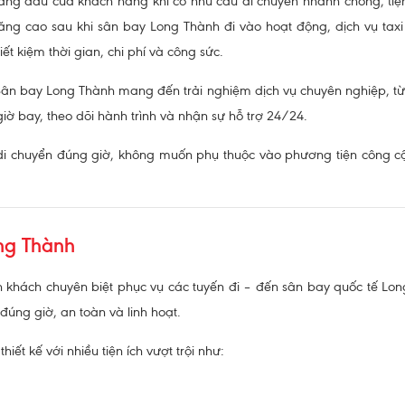
àng đầu của khách hàng khi có nhu cầu di chuyển nhanh chóng, tiện
 tăng cao sau khi sân bay Long Thành đi vào hoạt động, dịch vụ ta
iết kiệm thời gian, chi phí và công sức.
 Sân bay Long Thành mang đến trải nghiệm dịch vụ chuyên nghiệp, từ
giờ bay, theo dõi hành trình và nhận sự hỗ trợ 24/24.
i chuyển đúng giờ, không muốn phụ thuộc vào phương tiện công cộn
ng Thành
 khách chuyên biệt phục vụ các tuyến đi – đến sân bay quốc tế Lon
đúng giờ, an toàn và linh hoạt.
hiết kế với nhiều tiện ích vượt trội như: