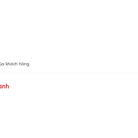
 của khách hàng.
ành