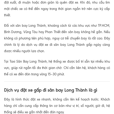
đột xuất, đi muộn hoặc đơn giản là quên đặt xe. Khi đó, nhu cầu tìm
một chiếc xe có thể đến ngay trong thời gian ngắn trở nên cực kỳ cấp
thiết.
Đối với sân bay Long Thành, khoảng cách từ các khu vực như TP.HCM,
Bình Dương, Vũng Tàu hay Phan Thiết đến sân bay không hề gần. Nếu
không có phương tiện phù hợp, nguy cơ trễ chuyến bay là rất cao. Đây
chính là lý do dịch vụ đặt xe đi sân bay Long Thành gấp ngày càng
được nhiều người lựa chọn.
Tại
Taxi Sân Bay Long Thành
, hệ thống xe được bố trí sẵn tại nhiều khu
vực, giúp rút ngắn tối đa thời gian chờ. Chỉ cần liên hệ, khách hàng có
thể có xe đến đón trong vòng 15–30 phút.
Dịch vụ đặt xe gấp đi sân bay Long Thành là gì
Đây là hình thức đặt xe nhanh, không cần lên kế hoạch trước. Khách
hàng chỉ cần cung cấp thông tin cơ bản như vị trí, số người, giờ đi, hệ
thống sẽ điều xe gần nhất đến đón ngay.