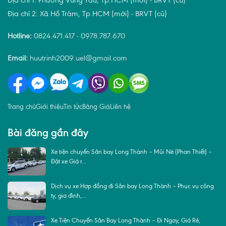
Địa chỉ 1: Phường Vũng Tàu, Tp.HCM (mới) - BRVT (cũ)
Địa chỉ 2: Xã Hồ Tràm, Tp.HCM (mới) - BRVT (cũ)
Hotline:
0824.471.417
-
0978.787.670
Email:
huutrinh2009.uel@gmail.com
Trang chủ
Giới thiệu
Tin tức
Bảng Giá
Liên hệ
Bài đăng gần đây
Xe tiện chuyến Sân bay Long Thành – Mũi Né (Phan Thiết) –
Đặt xe Giá r...
Dịch vụ xe Hợp đồng đi Sân bay Long Thành – Phục vụ công
ty, gia đình,...
Xe Tiện Chuyến Sân Bay Long Thành – Đi Ngay, Giá Rẻ,