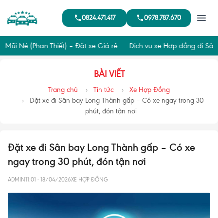
0824.471.417
0978.787.670
i Né (Phan Thiết) – Đặt xe Giá rẻ
Dịch vụ xe Hợp đồng đi Sân ba
BÀI VIẾT
Trang chủ
Tin tức
Xe Hợp Đồng
Đặt xe đi Sân bay Long Thành gấp – Có xe ngay trong 30
phút, đón tận nơi
Đặt xe đi Sân bay Long Thành gấp – Có xe
ngay trong 30 phút, đón tận nơi
ADMIN
11:01 - 18/04/2026
XE HỢP ĐỒNG