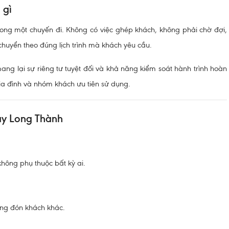
 gì
rong một chuyến đi. Không có việc ghép khách, không phải chờ đợi,
 chuyển theo đúng lịch trình mà khách yêu cầu.
ng lại sự riêng tư tuyệt đối và khả năng kiểm soát hành trình hoàn
 gia đình và nhóm khách ưu tiên sử dụng.
ay Long Thành
không phụ thuộc bất kỳ ai.
ừng đón khách khác.