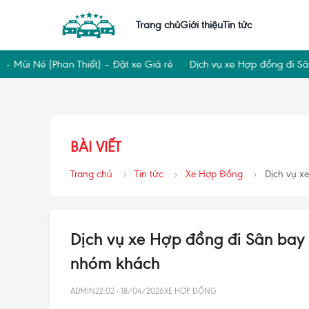
Trang chủ
Giới thiệu
Tin tức
 Né (Phan Thiết) – Đặt xe Giá rẻ
Dịch vụ xe Hợp đồng đi Sân bay
BÀI VIẾT
Trang chủ
Tin tức
Xe Hợp Đồng
Dịch vụ xe
Dịch vụ xe Hợp đồng đi Sân bay 
nhóm khách
ADMIN
22:02 - 18/04/2026
XE HỢP ĐỒNG