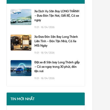
Xe Dịch Vụ Sân Bay LONG THÀNH
– Đưa Đón Tận Nơi, GIÁ RẺ, Có xe
ngay
11:01 - 18/04/2026
Xe Đưa Đón Sân Bay Long Thành
Liên Tỉnh – Đón Tận Nhà, Có Xe
Mỗi Ngày
11:01 - 18/04/2026
Đặt xe đi Sân bay Long Thành gấp
– Có xe ngay trong 30 phút, đón
tận nơi
11:01 - 18/04/2026
TIN MỚI NHẤT