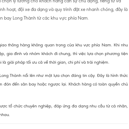
a chọn lý tưởng cho khách hàng cần sự chủ động, riêng tư và
linh hoạt, đội xe đa dạng và quy trình đặt xe nhanh chóng, đây là
sân bay Long Thành từ các khu vực phía Nam.
iao thông hàng không quan trọng của khu vực phía Nam. Khi nhu
ệp, gia đình và nhóm khách đi chung, thì việc lựa chọn phương tiện
là giải pháp tối ưu cả về thời gian, chi phí và trải nghiệm.
Long Thành nổi lên như một lựa chọn đáng tin cậy. Đây là hình thức
iểm đón đến sân bay hoặc ngược lại. Khách hàng có toàn quyền chủ
được tổ chức chuyên nghiệp, đáp ứng đa dạng nhu cầu từ cá nhân,
 nhau.