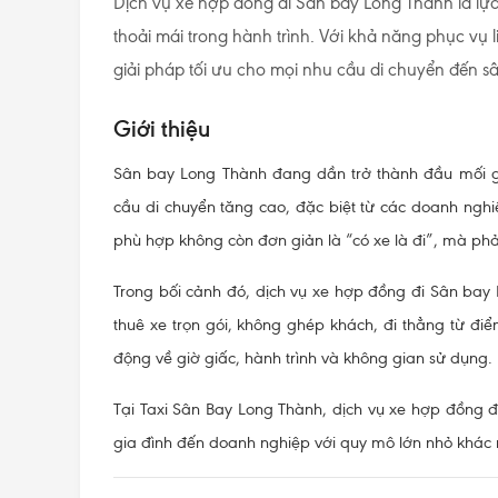
Dịch vụ xe hợp đồng đi Sân bay Long Thành là lự
thoải mái trong hành trình. Với khả năng phục vụ 
giải pháp tối ưu cho mọi nhu cầu di chuyển đến 
Giới thiệu
Sân bay Long Thành đang dần trở thành đầu mối g
cầu di chuyển tăng cao, đặc biệt từ các doanh nghi
phù hợp không còn đơn giản là “có xe là đi”, mà phải 
Trong bối cảnh đó, dịch vụ xe hợp đồng đi Sân bay 
thuê xe trọn gói, không ghép khách, đi thẳng từ đ
động về giờ giấc, hành trình và không gian sử dụng.
Tại
Taxi Sân Bay Long Thành
, dịch vụ xe hợp đồng 
gia đình đến doanh nghiệp với quy mô lớn nhỏ khác